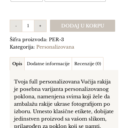
DODAJ U KORPU
Šifra proizvoda:
PER-3
Kategorija:
Personalizovana
Opis
Dodatne informacije
Recenzije (0)
Tvoja full personalizovana Vučija rakija
je posebna varijanta personalizovanog
poklona, namenjena svima koji žele da
ambalažu rakije ukrase fotografijom po
izboru. Umesto klasične etikete, dobijate
jedinstven proizvod sa vašom slikom,
prilagođen za poklon koji se pamti.