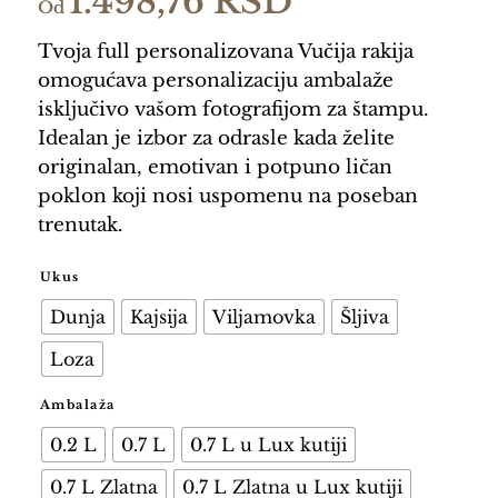
1.498,76
RSD
Od
Tvoja full personalizovana Vučija rakija
omogućava personalizaciju ambalaže
isključivo vašom fotografijom za štampu.
Idealan je izbor za odrasle kada želite
originalan, emotivan i potpuno ličan
poklon koji nosi uspomenu na poseban
trenutak.
Ukus
Dunja
Kajsija
Viljamovka
Šljiva
Loza
Ambalaža
0.2 L
0.7 L
0.7 L u Lux kutiji
0.7 L Zlatna
0.7 L Zlatna u Lux kutiji