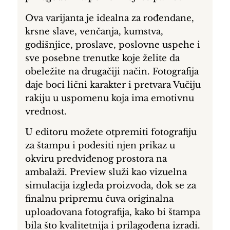
Ova varijanta je idealna za rođendane,
krsne slave, venčanja, kumstva,
godišnjice, proslave, poslovne uspehe i
sve posebne trenutke koje želite da
obeležite na drugačiji način. Fotografija
daje boci lični karakter i pretvara Vučiju
rakiju u uspomenu koja ima emotivnu
vrednost.
U editoru možete otpremiti fotografiju
za štampu i podesiti njen prikaz u
okviru predviđenog prostora na
ambalaži. Preview služi kao vizuelna
simulacija izgleda proizvoda, dok se za
finalnu pripremu čuva originalna
uploadovana fotografija, kako bi štampa
bila što kvalitetnija i prilagođena izradi.