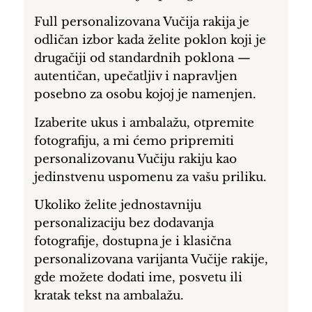
Full personalizovana Vučija rakija je
odličan izbor kada želite poklon koji je
drugačiji od standardnih poklona —
autentičan, upečatljiv i napravljen
posebno za osobu kojoj je namenjen.
Izaberite ukus i ambalažu, otpremite
fotografiju, a mi ćemo pripremiti
personalizovanu Vučiju rakiju kao
jedinstvenu uspomenu za vašu priliku.
Ukoliko želite jednostavniju
personalizaciju bez dodavanja
fotografije, dostupna je i klasična
personalizovana varijanta Vučije rakije,
gde možete dodati ime, posvetu ili
kratak tekst na ambalažu.